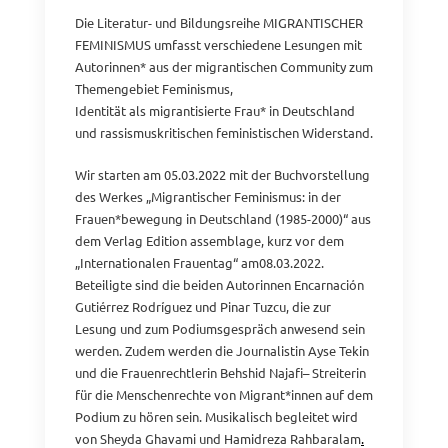
Die Literatur- und Bildungsreihe MIGRANTISCHER
FEMINISMUS umfasst verschiedene Lesungen mit
Autorinnen* aus der migrantischen Community zum
Themengebiet Feminismus,
Identität als migrantisierte Frau* in Deutschland
und rassismuskritischen feministischen Widerstand.
Wir starten am 05.03.2022 mit der Buchvorstellung
des Werkes „Migrantischer Feminismus: in der
Frauen*bewegung in Deutschland (1985-2000)“ aus
dem Verlag Edition assemblage, kurz vor dem
„Internationalen Frauentag“ am08.03.2022.
Beteiligte sind die beiden Autorinnen Encarnación
Gutiérrez Rodríguez und Pinar Tuzcu, die zur
Lesung und zum Podiumsgespräch anwesend sein
werden. Zudem werden die Journalistin Ayse Tekin
und die Frauenrechtlerin Behshid Najafi– Streiterin
für die Menschenrechte von Migrant*innen auf dem
Podium zu hören sein. Musikalisch begleitet wird
von Sheyda Ghavami und Hamidreza Rahbaralam
.