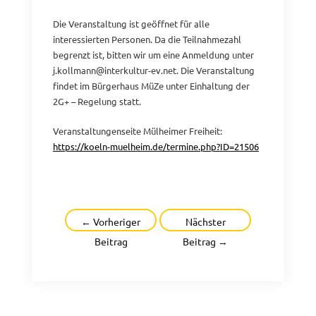
Die Veranstaltung ist geöffnet für alle
interessierten Personen. Da die Teilnahmezahl
begrenzt ist, bitten wir um eine Anmeldung unter
j.kollmann@interkultur-ev.net
. Die Veranstaltung
findet im Bürgerhaus MüZe unter Einhaltung der
2G+ – Regelung statt.
Veranstaltungenseite Mülheimer Freiheit:
https://koeln-muelheim.de/t
ermine.php?ID=2150
6
Beitragsnavigation
←
Vorheriger
Nächster
Beitrag
Beitrag
→