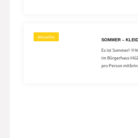
–
weil
Repräsentation
wichtig
ist
Aktuelles
SOMMER – KLEI
Es ist Sommer! 🌞
im Bürgerhaus MüZ
pro Person mitbrin