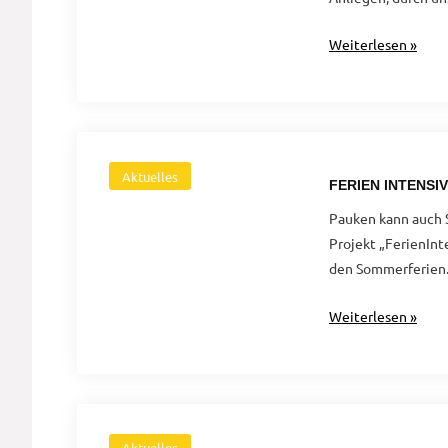
Jubiläumsfest
Weiterlesen »
10
Jahre
interKultur
e.V.
Aktuelles
FERIEN INTENSIV
Pauken kann auch S
Projekt „FerienInt
den Sommerferien. 
Ferien
Weiterlesen »
Intensiv
Training
–
FIT
in
Aktuelles