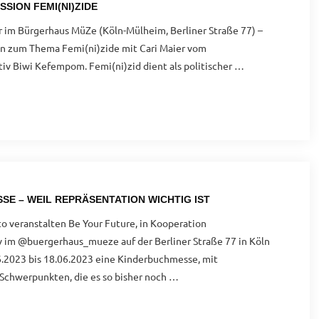
SSION FEMI(NI)ZIDE
 im Bürgerhaus MüZe (Köln-Mülheim, Berliner Straße 77) –
on zum Thema Femi(ni)zide mit Cari Maier vom
iv Biwi Kefempom. Femi(ni)zid dient als politischer …
E – WEIL REPRÄSENTATION WICHTIG IST
 veranstalten Be Your Future, in Kooperation
v im @buergerhaus_mueze auf der Berliner Straße 77 in Köln
2023 bis 18.06.2023 eine Kinderbuchmesse, mit
Schwerpunkten, die es so bisher noch …