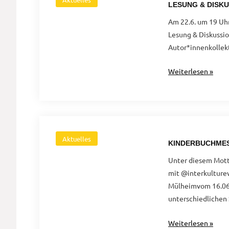
LESUNG & DISKU
Deutsch
Am 22.6. um 19 Uhr
Lesung & Diskussi
Autor*innenkollekt
Lesung
Weiterlesen »
&
Diskussion
FEMI(NI)ZIDE
Aktuelles
KINDERBUCHMESS
Unter diesem Motto
mit @interkulture
Mülheimvom 16.06.
unterschiedlichen 
Kinderbuchmesse
Weiterlesen »