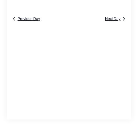
Views
Navigatio
Previous Day
Next Day