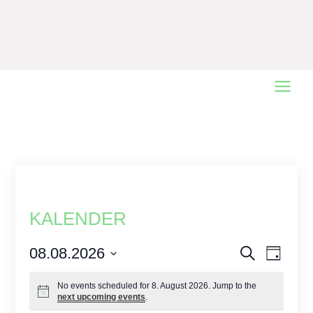
Main
Menu
KALENDER
Events
08.08.2026
Event
Search
Day
Views
Select
Search
No events scheduled for 8. August 2026. Jump to the
date.
Naviga
and
next upcoming events
.