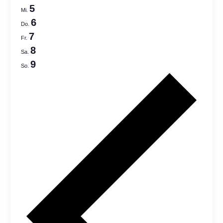
Views
5
Mi.
Navigatio
6
Do.
7
Fr.
8
Sa.
9
So.
Previo
week