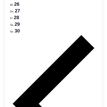
Views
26
Mi.
Navigatio
27
Do.
28
Fr.
29
Sa.
30
So.
Previo
week