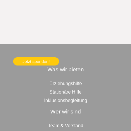
g
a
t
i
o
n
Jetzt spenden!
Was wir bieten
Erziehungshilfe
Stationäre Hilfe
Inklusionsbegleitung
Wer wir sind
Team & Vorstand