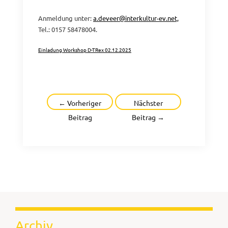
Anmeldung unter:
a.deveer@interkultur-ev.net,
Tel.: 0157 58478004.
Einladung Workshop D-TRex 02.12.2025
Herunterladen
Beitragsnavigation
←
Vorheriger
Nächster
Beitrag
Beitrag
→
Archiv