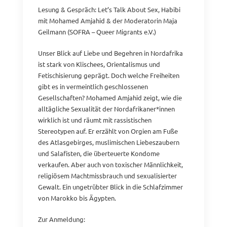
Lesung & Gespräch: Let’s Talk About Sex, Habibi
mit Mohamed Amjahid & der Moderatorin Maja
Geilmann (SOFRA – Queer Migrants e.V.)
Unser Blick auf Liebe und Begehren in Nordafrika
ist stark von Klischees, Orientalismus und
Fetischisierung geprägt. Doch welche Freiheiten
gibt es in vermeintlich geschlossenen
Gesellschaften? Mohamed Amjahid zeigt, wie die
alltägliche Sexualität der Nordafrikaner*innen
wirklich ist und räumt mit rassistischen
Stereotypen auf. Er erzählt von Orgien am Fuße
des Atlasgebirges, muslimischen Liebeszaubern
und Salafisten, die überteuerte Kondome
verkaufen. Aber auch von toxischer Männlichkeit,
religiösem Machtmissbrauch und sexualisierter
Gewalt. Ein ungetrübter Blick in die Schlafzimmer
von Marokko bis Ägypten.
Zur Anmeldung: