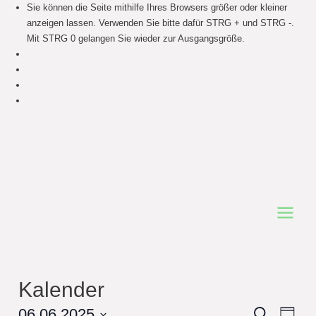
Sie können die Seite mithilfe Ihres Browsers größer oder kleiner
anzeigen lassen. Verwenden Sie bitte dafür STRG + und STRG -.
Mit STRG 0 gelangen Sie wieder zur Ausgangsgröße.
Main
Menu
Kalender
Events
06.06.2025
Even
Search