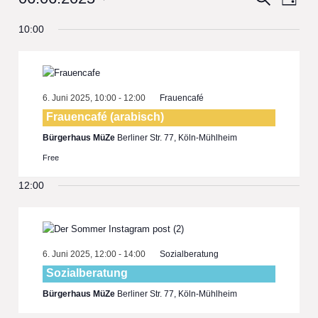
Day
View
Select
Search
10:00
date.
Navi
and
Views
Navigat
6. Juni 2025, 10:00
-
12:00
Frauencafé
Frauencafé (arabisch)
Bürgerhaus MüZe
Berliner Str. 77, Köln-Mühlheim
Free
12:00
6. Juni 2025, 12:00
-
14:00
Sozialberatung
Sozialberatung
Bürgerhaus MüZe
Berliner Str. 77, Köln-Mühlheim