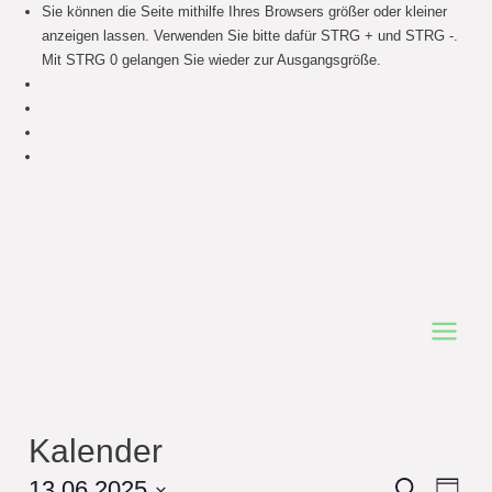
Sie können die Seite mithilfe Ihres Browsers größer oder kleiner
anzeigen lassen. Verwenden Sie bitte dafür STRG + und STRG -.
Mit STRG 0 gelangen Sie wieder zur Ausgangsgröße.
Main
Menu
Kalender
Events
13.06.2025
Even
Search