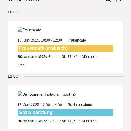
Day
View
Select
Search
10:00
date.
Navi
and
Views
Navigat
13. Juni 2025, 10:00
-
12:00
Frauencafé
Frauencafé (arabisch)
Bürgerhaus MüZe
Berliner Str. 77, Köln-Mühlheim
Free
12:00
13. Juni 2025, 12:00
-
14:00
Sozialberatung
Sozialberatung
Bürgerhaus MüZe
Berliner Str. 77, Köln-Mühlheim