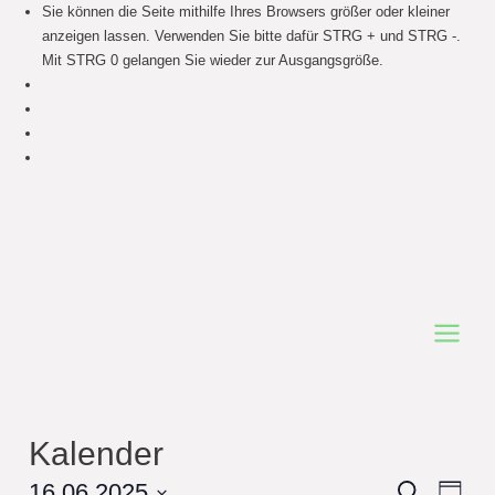
Sie können die Seite mithilfe Ihres Browsers größer oder kleiner
anzeigen lassen. Verwenden Sie bitte dafür STRG + und STRG -.
Mit STRG 0 gelangen Sie wieder zur Ausgangsgröße.
Main
Menu
Kalender
Events
16.06.2025
Even
Search