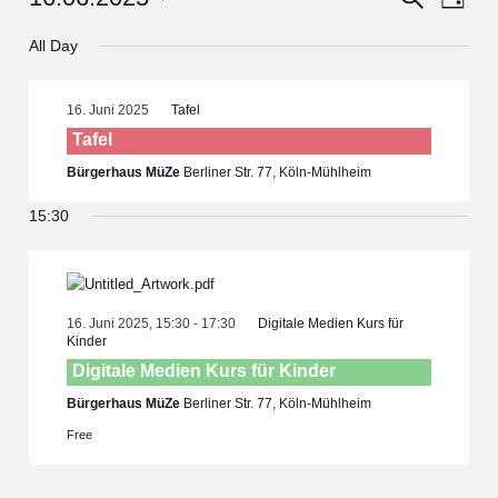
Day
View
Select
Search
All Day
date.
Navi
and
Views
16. Juni 2025
Tafel
Navigat
Tafel
Bürgerhaus MüZe
Berliner Str. 77, Köln-Mühlheim
15:30
16. Juni 2025, 15:30
-
17:30
Digitale Medien Kurs für
Kinder
Digitale Medien Kurs für Kinder
Bürgerhaus MüZe
Berliner Str. 77, Köln-Mühlheim
Free