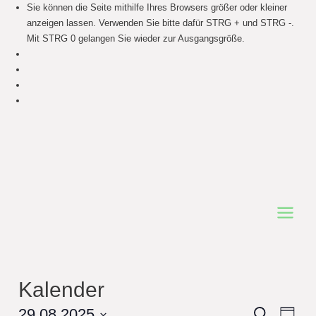
Sie können die Seite mithilfe Ihres Browsers größer oder kleiner
anzeigen lassen. Verwenden Sie bitte dafür STRG + und STRG -.
Mit STRG 0 gelangen Sie wieder zur Ausgangsgröße.
Main
Menu
Kalender
Events
29.08.2025
Even
Search