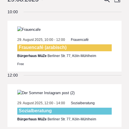
Day
View
Select
Search
10:00
date.
Navi
and
Views
Navigat
29. August 2025, 10:00
-
12:00
Frauencafé
Frauencafé (arabisch)
Bürgerhaus MüZe
Berliner Str. 77, Köln-Mühlheim
Free
12:00
29. August 2025, 12:00
-
14:00
Sozialberatung
Sozialberatung
Bürgerhaus MüZe
Berliner Str. 77, Köln-Mühlheim