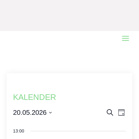
Main
Menu
KALENDER
Events
20.05.2026
Event
Search
Day
Views
Select
Search
date.
Naviga
and
13:00