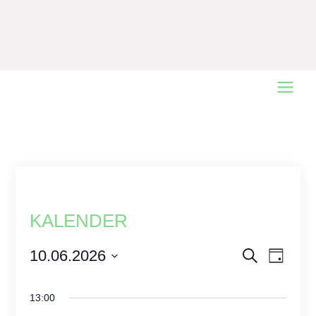
Main
Menu
KALENDER
Events
10.06.2026
Event
Search
Day
Views
Select
Search
date.
Naviga
and
13:00