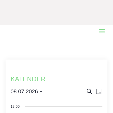
Main
Menu
KALENDER
Events
08.07.2026
Event
Search
Day
Views
Select
Search
date.
Naviga
and
13:00