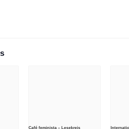
ts
Café feminista – Lesekreis
Internati