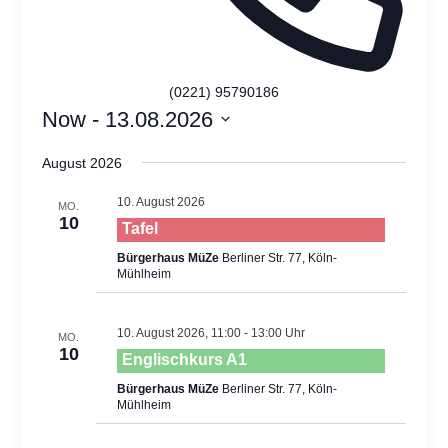
(0221) 95790186
Now
 - 
13.08.2026
Select
August 2026
date.
10. August 2026
MO.
10
Tafel
Bürgerhaus MüZe
Berliner Str. 77, Köln-
Mühlheim
10. August 2026, 11:00
-
13:00
MO.
10
Englischkurs A1
Bürgerhaus MüZe
Berliner Str. 77, Köln-
Mühlheim