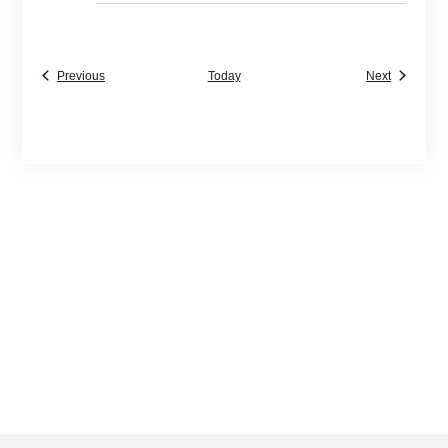
Events
Events
Previous
Today
Next