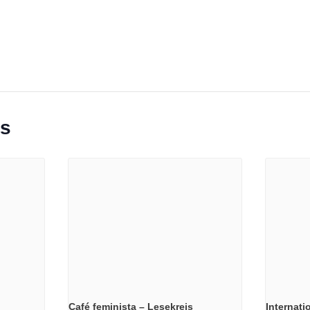
ts
Café feminista – Lesekreis
Internati