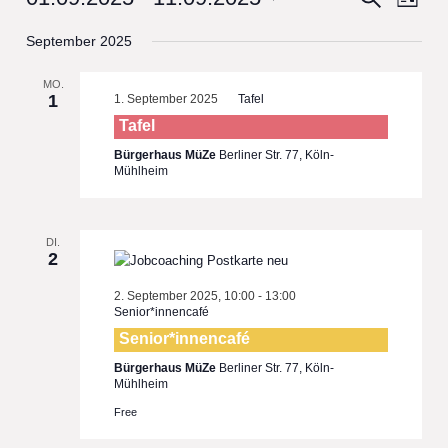
Liste
View
Select
Search
September 2025
date.
Navi
and
MO.
Views
1
1. September 2025
Tafel
Navigat
Tafel
Bürgerhaus MüZe
Berliner Str. 77, Köln-
Mühlheim
DI.
2
2. September 2025, 10:00
-
13:00
Senior*innencafé
Senior*innencafé
Bürgerhaus MüZe
Berliner Str. 77, Köln-
Mühlheim
Free