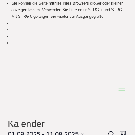
Sie können die Seite mithilfe Ihres Browsers größer oder kleiner
anzeigen lassen. Verwenden Sie bitte dafür STRG + und STRG -.
Mit STRG 0 gelangen Sie wieder zur Ausgangsgröße.
Main
Menu
Kalender
Events
01.09.2025
 - 
11.09.2025
Even
Search