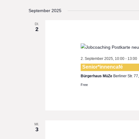
Select
September 2025
date.
DI.
2
2. September 2025, 10:00
-
13:00
Senior*innencafé
Bürgerhaus MüZe
Berliner Str. 7
Free
MI.
3