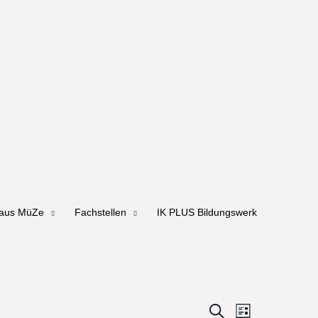
haus MüZe
Fachstellen
IK PLUS Bildungswerk
Events
Event
Search
Liste