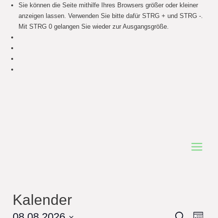
Sie können die Seite mithilfe Ihres Browsers größer oder kleiner
anzeigen lassen. Verwenden Sie bitte dafür STRG + und STRG -.
Mit STRG 0 gelangen Sie wieder zur Ausgangsgröße.
Main
Menu
Kalender
Events
08.08.2026
Even
Search