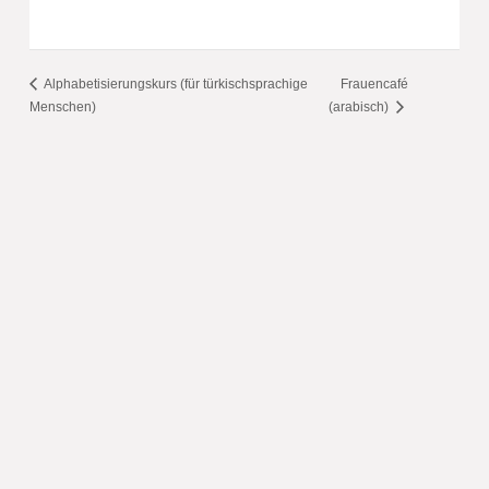
Alphabetisierungskurs (für türkischsprachige
Frauencafé
Menschen)
(arabisch)