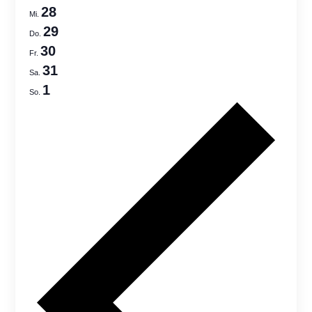
Views
28
Mi.
Navigatio
29
Do.
30
Fr.
31
Sa.
1
So.
Previo
week