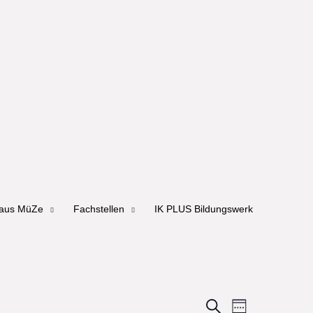
haus MüZe
Fachstellen
IK PLUS Bildungswerk
Events
Event
Search
Woche