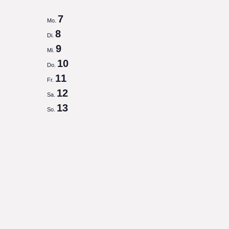
Select
7
Mo.
date.
8
Di.
9
Mi.
10
Do.
11
Fr.
12
Sa.
13
So.