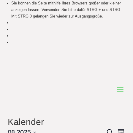
Sie können die Seite mithilfe Ihres Browsers größer oder kleiner
anzeigen lassen. Verwenden Sie bitte dafür STRG + und STRG -.
Mit STRG 0 gelangen Sie wieder zur Ausgangsgröße.
Main
Menu
Kalender
Events
08.2025
Even
Search