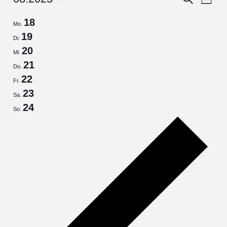
Woche
View
Select
Search
18
date.
Mo.
Navi
and
19
Di.
Views
20
Mi.
Navigat
21
Do.
22
Fr.
23
Sa.
24
So.
Prev
wee