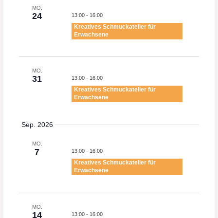
v
MO.
h
24
13:00
-
16:00
i
a
Kreatives Schmuckatelier für
g
Erwachsene
n
a
d
t
i
MO.
V
31
13:00
-
16:00
o
i
Kreatives Schmuckatelier für
Erwachsene
n
e
w
Sep. 2026
s
MO.
N
7
13:00
-
16:00
Kreatives Schmuckatelier für
a
Erwachsene
v
i
MO.
g
14
13:00
-
16:00