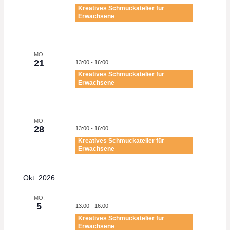
Kreatives Schmuckatelier für
a
Erwachsene
t
i
MO.
o
21
13:00
-
16:00
Kreatives Schmuckatelier für
n
Erwachsene
MO.
28
13:00
-
16:00
Kreatives Schmuckatelier für
Erwachsene
Okt. 2026
MO.
5
13:00
-
16:00
Kreatives Schmuckatelier für
Erwachsene