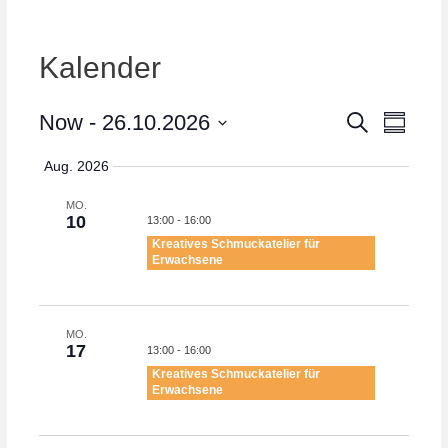
Kalender
E
Now
 - 
26.10.2026
E
S
S
e
u
v
S
v
a
m
r
Aug. 2026
e
m
e
c
e
a
l
h
n
r
MO.
n
e
y
10
13:00
-
16:00
t
c
t
Kreatives Schmuckatelier für
V
t
Erwachsene
s
d
i
a
S
e
t
MO.
e
w
e
17
13:00
-
16:00
.
s
a
Kreatives Schmuckatelier für
Erwachsene
N
r
a
c