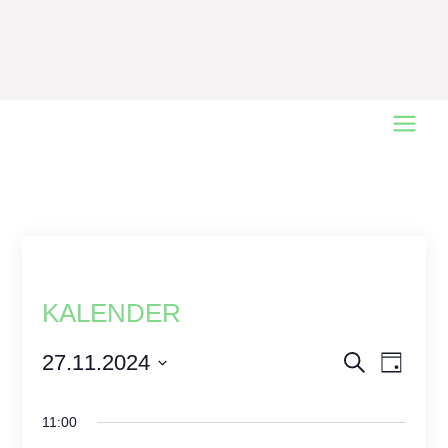
Main
Menu
KALENDER
Events
27.11.2024
Event
Search
Day
Views
Select
Search
date.
Naviga
and
11:00