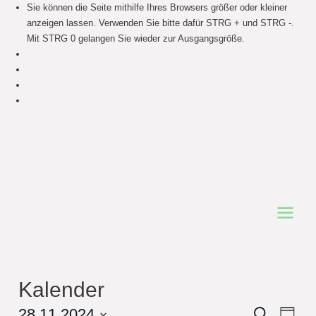
Sie können die Seite mithilfe Ihres Browsers größer oder kleiner
anzeigen lassen. Verwenden Sie bitte dafür STRG + und STRG -.
Mit STRG 0 gelangen Sie wieder zur Ausgangsgröße.
Main
Menu
Kalender
Events
28.11.2024
Even
Search