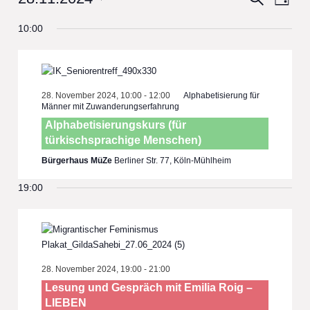
Day
View
Select
Search
10:00
date.
Navi
and
Views
Navigat
28. November 2024, 10:00
-
12:00
Alphabetisierung für
Männer mit Zuwanderungserfahrung
Alphabetisierungskurs (für
türkischsprachige Menschen)
Bürgerhaus MüZe
Berliner Str. 77, Köln-Mühlheim
19:00
28. November 2024, 19:00
-
21:00
Lesung und Gespräch mit Emilia Roig –
LIEBEN