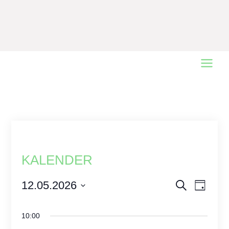
Main
Menu
KALENDER
Events
12.05.2026
Event
Search
Day
Views
Select
Search
date.
Naviga
and
10:00