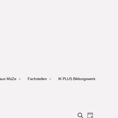
haus MüZe
Fachstellen
IK PLUS Bildungswerk
Events
Event
Search
Day