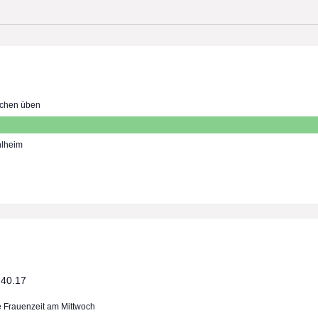
echen üben
hlheim
e Frauenzeit am Mittwoch