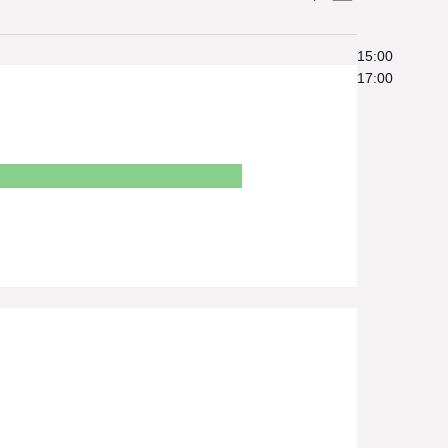
Views
Search
Navigation
and
15:00
17:00
Views
Navigation