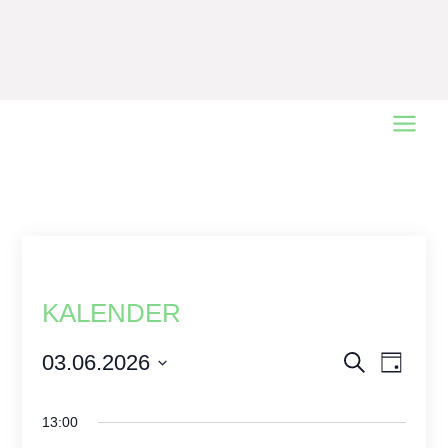
Main
Menu
KALENDER
Events
03.06.2026
Event
Search
Day
Views
Select
Search
date.
Naviga
and
13:00