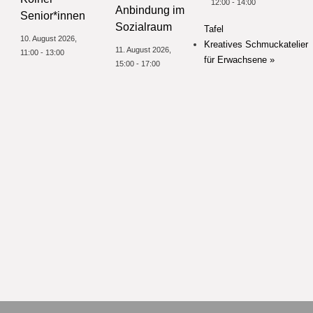
12:00
-
14:00
Anbindung im
Senior*innen
Sozialraum
Tafel
10. August 2026,
Kreatives Schmuckatelier
11. August 2026,
11:00
-
13:00
für Erwachsene
»
15:00
-
17:00