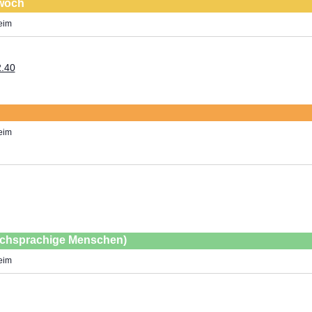
twoch
heim
heim
ischsprachige Menschen)
heim