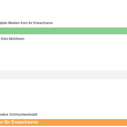
gitale Medien Kurs für Erwachsene
7, Köln-Mühlheim
eative Schmuckwerkstatt
er für Erwachsene