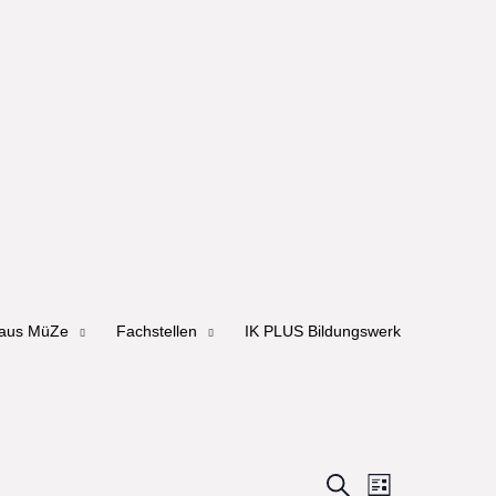
haus MüZe
Fachstellen
IK PLUS Bildungswerk
Events
Event
Search
Liste