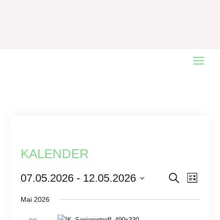
Main
Menu
KALENDER
Events
07.05.2026
 - 
12.05.2026
Event
Search
Liste
Views
Select
Search
Mai 2026
date.
Naviga
and