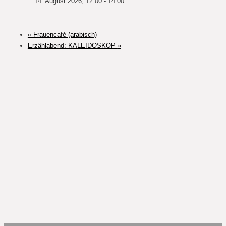
14. August 2026, 12:00
-
14:00
«
Frauencafé (arabisch)
Erzählabend: KALEIDOSKOP
»