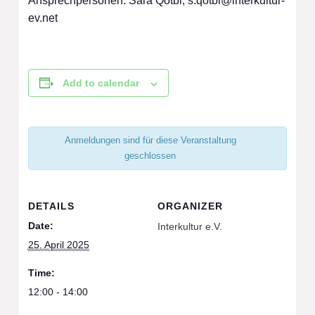
Ansprechpersonen: Sara Qotbi,
s.qotbi@interkultur-
ev.net
Add to calendar
Anmeldungen sind für diese Veranstaltung
geschlossen
DETAILS
ORGANIZER
Date:
Interkultur e.V.
25. April 2025
Time:
12:00 - 14:00