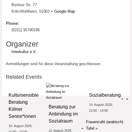
Berliner Str. 77
Köln-Mühlheim
,
51063
+ Google Map
Phone:
(0221) 95790186
Organizer
Interkultur e.V.
Anmeldungen sind für diese Veranstaltung geschlossen
Related Events
Kultursensible
Sozialberatung
«
Beratung
14. August 2026,
Beratung zur
Kölner
12:00
-
14:00
Anbindung im
Senior*innen
Sozialraum
Frauencafé (arabisch)
10. August 2026,
Tafel
»
11. August 2026,
11:00
-
13:00