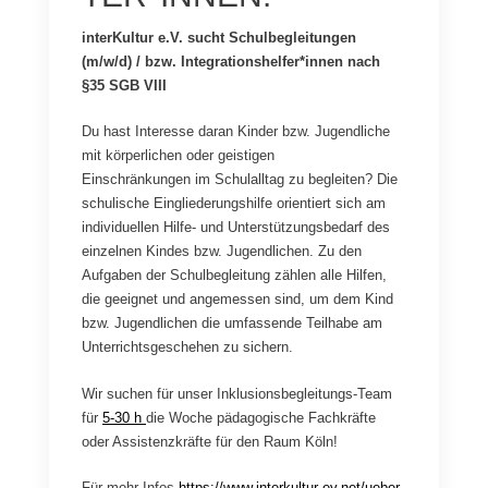
interKultur e.V.
sucht Schulbegleitungen
(m/w/d) / bzw. Integrationshelfer*innen nach
§35 SGB VIII
Du hast Interesse daran Kinder bzw. Jugendliche
mit körperlichen oder geistigen
Einschränkungen im Schulalltag zu begleiten? Die
schulische Eingliederungshilfe orientiert sich am
individuellen Hilfe- und Unterstützungsbedarf des
einzelnen Kindes bzw. Jugendlichen. Zu den
Aufgaben der Schulbegleitung zählen alle Hilfen,
die geeignet und angemessen sind, um dem Kind
bzw. Jugendlichen die umfassende Teilhabe am
Unterrichtsgeschehen zu sichern.
Wir suchen für unser Inklusionsbegleitungs-Team
für
5-30 h
die Woche pädagogische Fachkräfte
oder Assistenzkräfte für den Raum Köln!
Für mehr Infos
https://www.interkultur-ev.net/ueber-