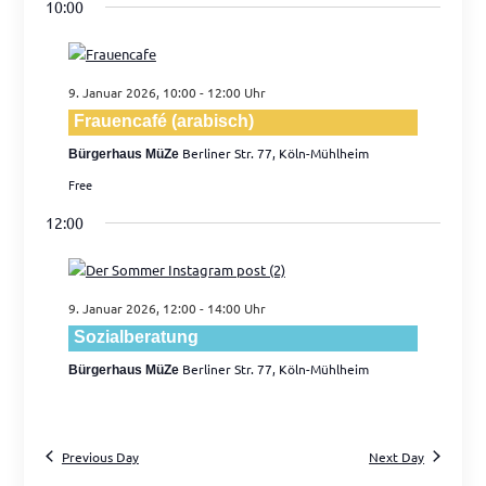
Navig
and
10:00
Views
Navigati
9. Januar 2026, 10:00
-
12:00
Frauencafé (arabisch)
Berliner Str. 77, Köln-Mühlheim
Bürgerhaus MüZe
Free
12:00
9. Januar 2026, 12:00
-
14:00
Sozialberatung
Berliner Str. 77, Köln-Mühlheim
Bürgerhaus MüZe
Previous Day
Next Day