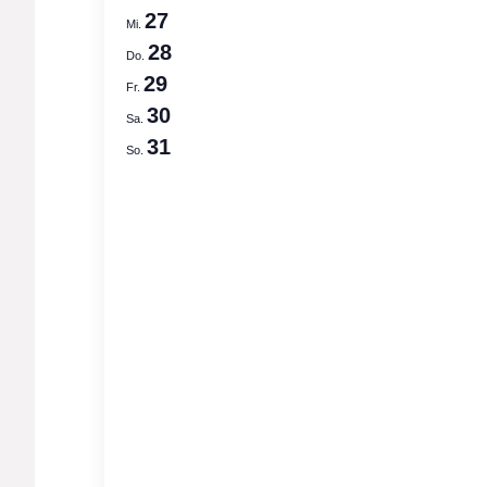
27
Mi.
28
Do.
29
Fr.
30
Sa.
31
So.