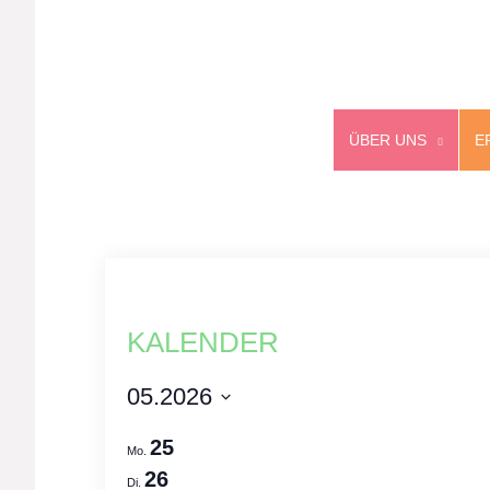
ÜBER UNS
E
KALENDER
05.2026
Select
25
Mo.
date.
26
Di.