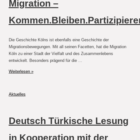
Migration –
–
60
JAHRE
Kommen.Bleiben.Partizipiere
MIGRATION
–
KOMMEN.BLEIBEN.PARTIZIPIEREN.
Die Geschichte Kölns ist ebenfalls eine Geschichte der
Migrationsbewegungen. Mit all seinen Facetten, hat die Migration
Köln zu einer Stadt der Vielfalt und des Zusammenlebens
entwickelt. Besonders prägend für die …
«
Weiterlesen »
Gurbet
»
–
Aktuelles
Aus
der
Türkei
Deutsch Türkische Lesung
nach
Köln
–
in Kooperation mit der
60