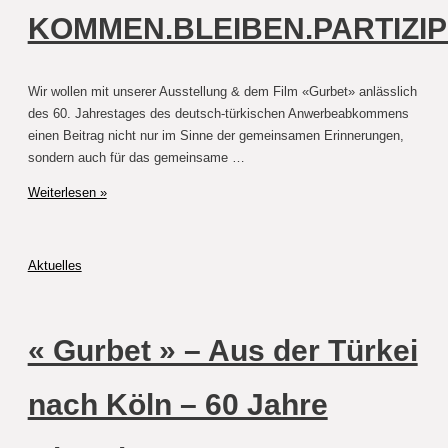
KOMMEN.BLEIBEN.PARTIZIP
Wir wollen mit unserer Ausstellung & dem Film «Gurbet» anlässlich
des 60. Jahrestages des deutsch-türkischen Anwerbeabkommens
einen Beitrag nicht nur im Sinne der gemeinsamen Erinnerungen,
sondern auch für das gemeinsame …
Auftaktveranstaltung
Weiterlesen »
unserer
Ausstellung
«
Aktuelles
GURBET
»
–
« Gurbet » – Aus der Türkei
AUS
DER
TÜRKEI
nach Köln – 60 Jahre
NACH
KÖLN