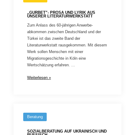
„GURBET”- PROSA UND LYRIK AUS
UNSERER LITERATURWERKSTATT
Zum Anlass des 60-jährigen Anwerbe-
abkommen zwischen Deutschland und der
Türkei ist das zweite Band der
Literaturwerkstatt rausgekommen. Mit diesem
Werk sollen Menschen mit einer
Migrationsgeschichte in Köln eine
Wertschätzung erfahren. …
„Gurbet”-
Weiterlesen »
Prosa
und
Lyrik
aus
unserer
Beratung
Literaturwerkstatt
SOZIALBERATUNG AUF UKRAINISCH UND
RUSSISCH