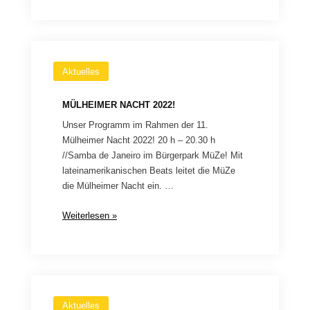
Aktuelles
MÜLHEIMER NACHT 2022!
Unser Programm im Rahmen der 11.
Mülheimer Nacht 2022! 20 h – 20.30 h
//Samba de Janeiro im Bürgerpark MüZe! Mit
lateinamerikanischen Beats leitet die MüZe
die Mülheimer Nacht ein. …
Mülheimer
Weiterlesen »
Nacht
2022!
Aktuelles