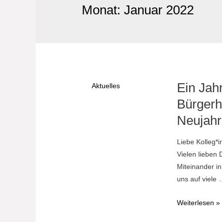
Monat:
Januar 2022
Ein Jahr
Aktuelles
Bürgerh
Neujahr
Liebe Kolleg*i
Vielen lieben
Miteinander i
uns auf viele
Ein
Weiterlesen »
Jahr